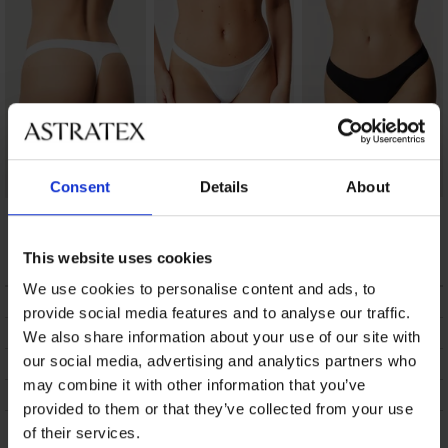
Consent
Details
About
Μπαμπού tanga
Τάνγκα Laser ΙΙ
Τάνγκα Elodie με
Tina
μοντάλ
7,69 €
12,99 €
6,89 €
This website uses cookies
We use cookies to personalise content and ads, to
ΠΕΡΙΓΡΑΦΗ
provide social media features and to analyse our traffic.
ΑΠΟΣΤΟΛΗ ΚΑΙ ΠΛΗΡΩΜΗ
We also share information about your use of our site with
our social media, advertising and analytics partners who
ΑΛΛΑΓΗ
may combine it with other information that you’ve
ΣΥΝΤΗΡΗΣΗ ΚΑΙ ΠΛΥΣΗ
provided to them or that they’ve collected from your use
of their services.