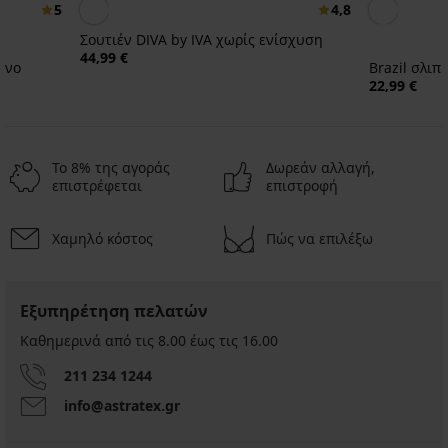
5
4,8
Σουτιέν DIVA by IVA χωρίς ενίσχυση
44,99 €
ένο
Brazil σλιπ
22,99 €
Το 8% της αγοράς
Δωρεάν αλλαγή,
επιστρέφεται
επιστροφή
Χαμηλό κόστος
Πώς να επιλέξω
Εξυπηρέτηση πελατών
Καθημερινά από τις 8.00 έως τις 16.00
211 234 1244
info@astratex.gr