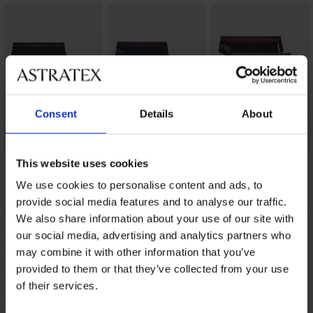
Consent
Details
About
3PACK Βαμβακερό
3PACK Σλιπ Patel
3PACK Σλιπ
This website uses cookies
σλιπ Jamal
Thompson
9,49 €
We use cookies to personalise content and ads, to
11,39 €
12,49 €
provide social media features and to analyse our traffic.
We also share information about your use of our site with
ΠΕΡΙΓΡΑΦΗ
our social media, advertising and analytics partners who
ΑΠΟΣΤΟΛΗ ΚΑΙ ΠΛΗΡΩΜΗ
may combine it with other information that you’ve
ΑΛΛΑΓΗ
provided to them or that they’ve collected from your use
of their services.
ΣΥΝΤΗΡΗΣΗ ΚΑΙ ΠΛΥΣΗ