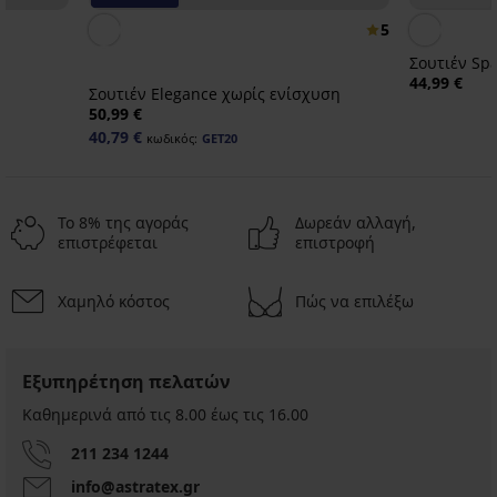
5
Σουτιέν Spa
44,99 €
Σουτιέν Elegance χωρίς ενίσχυση
50,99 €
40,79 €
κωδικός:
GET20
Το 8% της αγοράς
Δωρεάν αλλαγή,
επιστρέφεται
επιστροφή
Χαμηλό κόστος
Πώς να επιλέξω
Εξυπηρέτηση πελατών
Καθημερινά από τις 8.00 έως τις 16.00
211 234 1244
info@astratex.gr