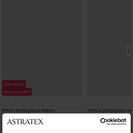
Ξεπούλημα
Έκπτωση -40%
3PACK Μποξεράκια Hubert
3 PACK μποξεράκια σε 
12,59 €
34,99 €
20,99 €