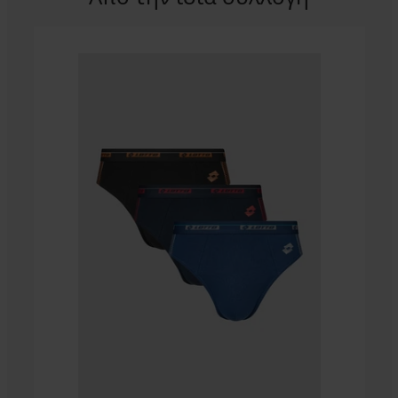
Μποξεράκι
χωρίς
ραφές
SilverPro
Classic
16,99
€