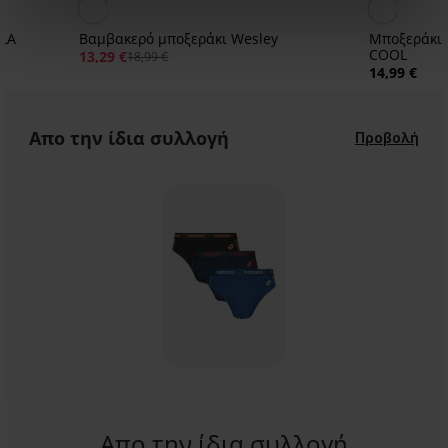
ILA
Βαμβακερό μποξεράκι Wesley
Μποξεράκι 
COOL
13,29 €
18,99 €
14,99 €
Απο την ίδια συλλογή
Προβολή
Απο την ίδια συλλογή