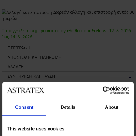
Δωρεάν αλλαγή και επιστροφή εντός 30
ημερών
Παραγγείλετε σήμερα και τα αγαθά θα παραδοθούν:
12. 8.
2026
έως
14. 8.
2026
ΠΕΡΙΓΡΑΦΗ
ΑΠΟΣΤΟΛΗ ΚΑΙ ΠΛΗΡΩΜΗ
ΑΛΛΑΓΗ
ΣΥΝΤΗΡΗΣΗ ΚΑΙ ΠΛΥΣΗ
Μπορεί να σας αρέσει
Consent
Details
About
This website uses cookies