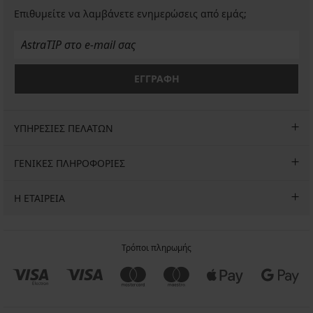
€
και
μπανέλ...
€
32,99
49,99
Επιθυμείτε να λαμβάνετε ενημερώσεις από εμάς;
...
28,99
€
€
42,99
€
€
ΕΓΓΡΑΦΗ
ΥΠΗΡΕΣΙΕΣ ΠΕΛΑΤΩΝ
ΓΕΝΙΚΕΣ ΠΛΗΡΟΦΟΡΙΕΣ
Η ΕΤΑΙΡΕΙΑ
Τρόποι πληρωμής