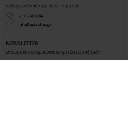
Καθημερινά από τις 8.00 έως τις 16.00
211 234 1244
info@astratex.gr
NEWSLETTER
Επιθυμείτε να λαμβάνετε ενημερώσεις από εμάς;
ΕΓΓΡΑΦΗ
ΥΠΗΡΕΣΙΕΣ ΠΕΛΑΤΩΝ
ΓΕΝΙΚΕΣ ΠΛΗΡΟΦΟΡΙΕΣ
Η ΕΤΑΙΡΕΙΑ