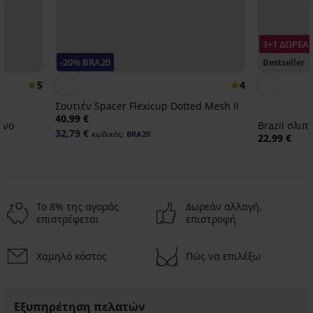
3+1 ΔΩΡΕΑ
-20% BRA20
Bestseller
5
4
Σουτιέν Spacer Flexicup Dotted Mesh II
40,99 €
ένο
Brazil σλιπ
32,79 €
κωδικός:
BRA20
22,99 €
Το 8% της αγοράς
Δωρεάν αλλαγή,
επιστρέφεται
επιστροφή
Χαμηλό κόστος
Πώς να επιλέξω
Εξυπηρέτηση πελατών