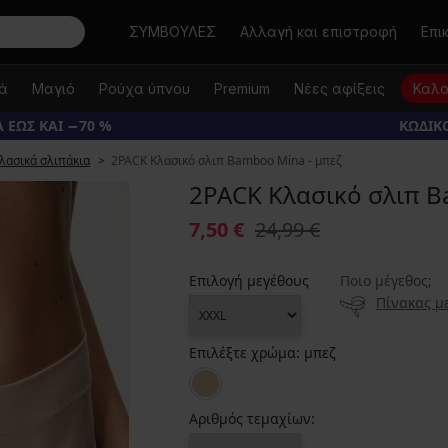
Αναζήτηση
ΣΥΜΒΟΥΛΕΣ
Αλλαγή και επιστροφή
Επι
κά
Μαγιό
Ρούχα ύπνου
Premium
Νέες αφίξεις
Καλο
 ΕΩΣ ΚΑΙ −70 %
ΚΩΔΙΚΟ
λασικά σλιπάκια
2PACK Κλασικό σλιπ Bamboo Mina - μπεζ
2PACK Κλασικό σλιπ B
7,50 €
24,99 €
Επιλογή μεγέθους
Ποιο μέγεθος;
Πίνακας μ
Επιλέξτε χρώμα:
μπεζ
Αριθμός τεμαχίων: