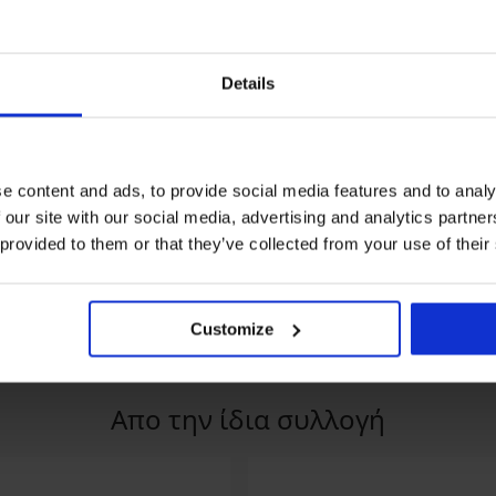
Details
%
3+1 ΔΩΡΕΑΝ
3+1 ΔΩΡΕΑΝ
e content and ads, to provide social media features and to analy
5
 our site with our social media, advertising and analytics partn
ό σλιπ Imani
Κλασικό σλιπ Giselle με
2PACK Κλασικό σλ
 provided to them or that they’ve collected from your use of their
μοντάλ
ψηλή μέση από 
8,09 €
17,99 €
Customize
Απο την ίδια συλλογή