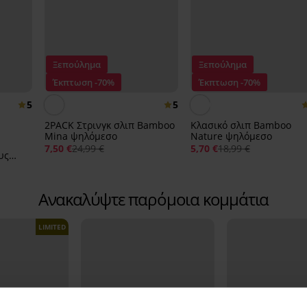
Ξεπούλημα
Ξεπούλημα
Έκπτωση -70%
Έκπτωση -70%
5
5
2PACK Στρινγκ σλιπ Bamboo
Κλασικό σλιπ Bamboo
Mina ψηλόμεσο
Nature ψηλόμεσο
7,50 €
24,99 €
5,70 €
18,99 €
υς
Ανακαλύψτε παρόμοια κομμάτια
LIMITED