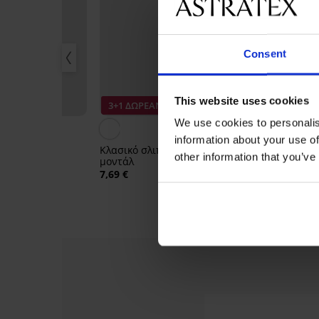
Consent
Ξεπούλημα
This website uses cookies
-30%
3+1 ΔΩΡΕΑΝ
Έκπτωση -70
We use cookies to personalis
information about your use of
νι Pure
Κλασικό σλιπ Super Soft με
2PACK Κλασικ
other information that you’ve
ό
μοντάλ
8,10 €
26,99 €
€
7,69 €