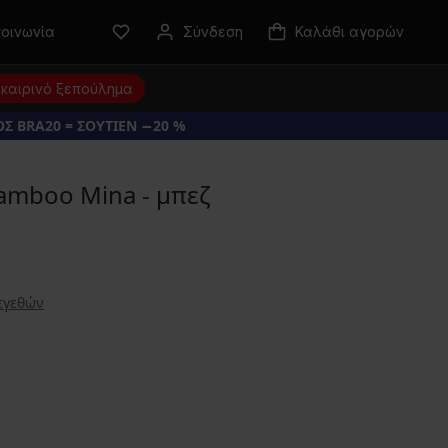
κοινωνία
Σύνδεση
Καλάθι αγορών
καιρινό ξεπούλημα
Σ BRA20 = ΣΟΥΤΙΕΝ −20 %
amboo Mina - μπεζ
εγεθών