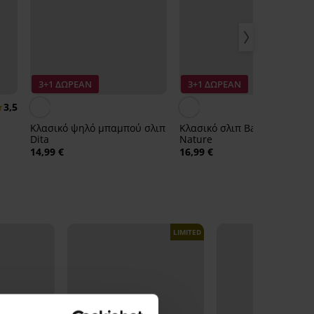
3+1 ΔΩΡΕΑΝ
3+1 ΔΩΡΕΑΝ
3,5
Κλασικό ψηλό μπαμπού σλιπ
Κλασικό σλιπ Bamboo
Dita
Nature
14,99 €
16,99 €
LIMITED