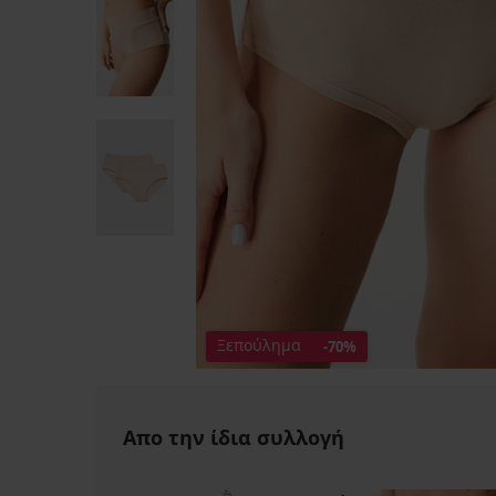
Ξεπούλημα
-70%
Απο την ίδια συλλογή