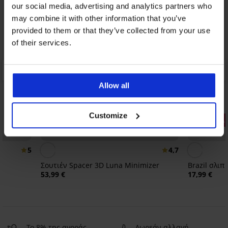
our social media, advertising and analytics partners who
may combine it with other information that you’ve
provided to them or that they’ve collected from your use
of their services.
Allow all
Customize
3+1 ΔΩΡΕΑ
Bestseller
5
4,7
Σουτιέν Spacer 3D Luna Minimizer
Brazil σλιπ
53,99 €
17,99 €
Το 8% της αγοράς
Δωρεάν αλλαγή,