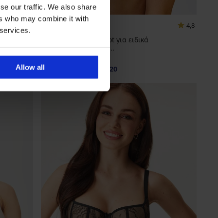
-20 % BRA20
se our traffic. We also share
ers who may combine it with
4,8
 services.
Σουτιέν Grand Bardot για ειδικά
στρογγυλεμένο ντεκ...
32,99 €
Allow all
26,39 €
κωδικός
BRA20