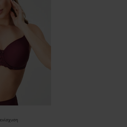
ς ενίσχυση