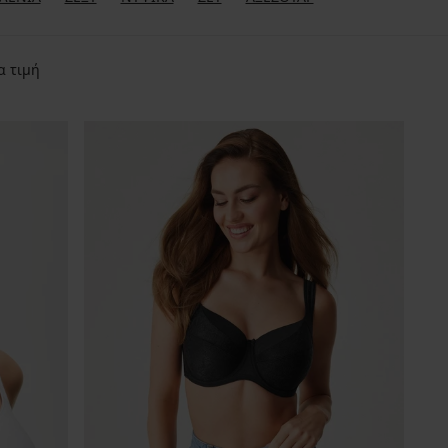
α τιμή