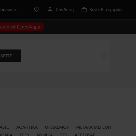
κοινωνία
Σύνδεση
Καλάθι αγορών
καιρινό ξεπούλημα
ΔΕΊΤΕ
ASIC
ΑΘΛΗΤΙΚΆ
ΘΗΛΑΣΜΟΎ
ΜΕΓΆΛΑ ΜΕΓΈΘΗ
ΛΈΝΙΑ
ΣΈΞΥ
ΝΥΦΙΚΆ
ΣΕΤ
ΑΞΕΣΟΥΆΡ