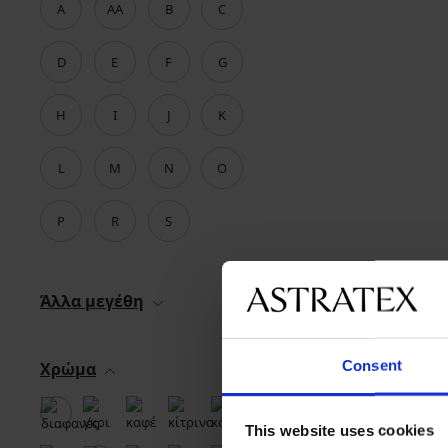
A
AA
B
C
D
E
F
G
H
I
J
K
L
M
N
O
P
R
S
Άλλα μεγέθη
Consent
Χρώμα
This website uses cookies