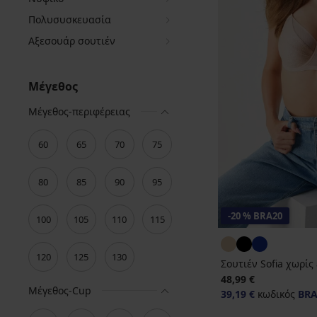
Πολυσυσκευασία
Αξεσουάρ σουτιέν
Μέγεθος
Μέγεθος-περιφέρειας
60
65
70
75
80
85
90
95
-20 % BRA20
100
105
110
115
120
125
130
Σουτιέν Sofia χωρίς
48,99 €
Μέγεθος-Cup
39,19 €
κωδικός
BRA