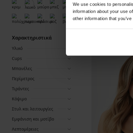
We use cookies to personalis
information about your use of
other information that you’ve
Χαρακτηριστικά
Υλικό
Cups
Μπανέλες
Περίμετρος
Τιράντες
Κόψιμο
Στυλ και λειτουργίες
Εμφάνιση και μοτίβο
Λεπτομέρειες