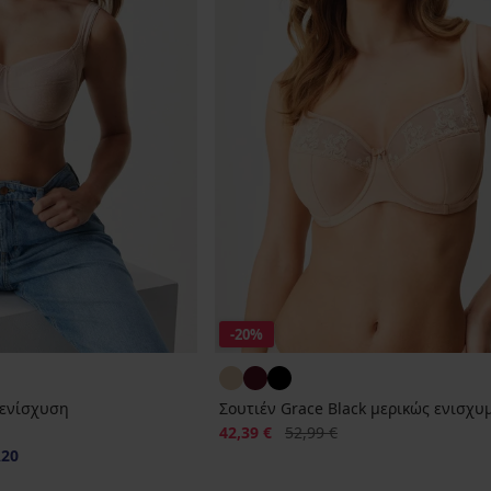
-20%
 ενίσχυση
Σουτιέν Grace Black μερικώς ενισχυ
Έκπτωση
Αρχική τιμή
42,39 €
52,99 €
20