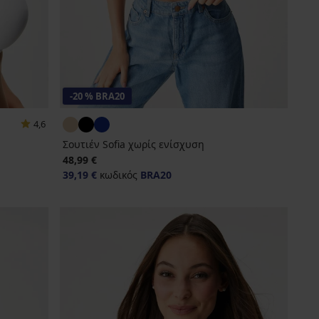
-20 % BRA20
4,6
Σουτιέν Sofia χωρίς ενίσχυση
48,99 €
39,19 €
κωδικός
BRA20