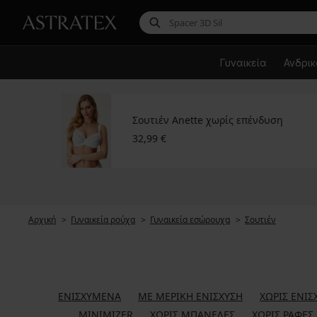
Γυναικεία
Ανδρι
Σουτιέν Anette χωρίς επένδυση
32,99 €
Αρχική
Γυναικεία ρούχα
Γυναικεία εσώρουχα
Σουτιέν
ΕΝΙΣΧΥΜΈΝΑ
ΜΕ ΜΕΡΙΚΉ ΕΝΊΣΧΥΣΗ
ΧΩΡΊΣ ΕΝΊΣ
MINIMIZER
ΧΩΡΊΣ ΜΠΑΝΈΛΕΣ
ΧΩΡΊΣ ΡΑΦΈΣ