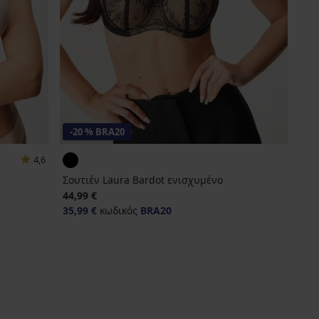
-20 % BRA20
4,6
Σουτιέν Laura Bardot ενισχυμένο
44,99 €
35,99 €
κωδικός
BRA20