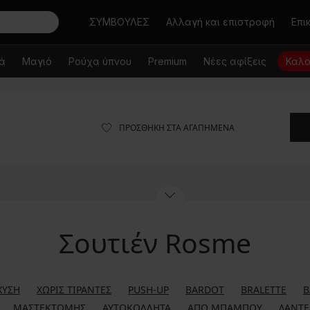
Αναζήτηση
ΣΥΜΒΟΥΛΕΣ
Αλλαγή και επιστροφή
Επι
κά
Μαγιό
Ρούχα ύπνου
Premium
Νέες αφίξεις
Καλο
ΠΡΟΣΘΉΚΗ ΣΤΑ ΑΓΑΠΗΜΈΝΑ
Σουτιέν Rosme
ΧΥΣΗ
ΧΩΡΊΣ ΤΙΡΆΝΤΕΣ
PUSH-UP
BARDOT
BRALETTE
B
ΜΑΣΤΕΚΤΟΜΉΣ
ΑΥΤΟΚΌΛΛΗΤΑ
ΑΠΌ ΜΠΑΜΠΟΎ
ΔΑΝΤΕ