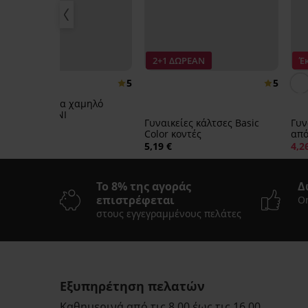
2+1 ΔΩΡΕΑΝ
Έ
5
5
Προέκταση για χαμηλό
κούμπωμα UNI
Γυναικείες κάλτσες Basic
Γυν
7,69 €
Color κοντές
5,19 €
4,2
Το 8% της αγοράς
Δ
επιστρέφεται
On
στους εγγεγραμμένους πελάτες
2+1 ΔΩΡΕΑΝ
Εξυπηρέτηση πελατών
Καθημερινά από τις 8.00 έως τις 16.00