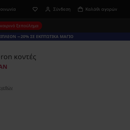
κοινωνία
Σύνδεση
Καλάθι αγορών
καιρινό ξεπούλημα
ΠΙΠΛΕΟΝ −20% ΣΕ ΕΚΠΤΩΤΙΚΑ ΜΑΓΙΟ
ron κοντές
ΕΑΝ
εγεθών