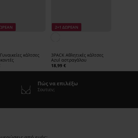
ΔΩΡΕΑΝ
2+1 ΔΩΡΕΑΝ
Γυναικείες κάλτσες
3PACK Αθλητικές κάλτσες
 κοντές
Azul αστραγάλου
€
18,99 €
Πώς να επιλέξω
Σουτιεν;
ημερώσεις από εμάς;