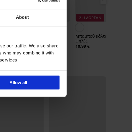
About
2+1 ΔΩΡΕΑΝ
2+1 ΔΩΡΕΑΝ
Μπαμπού κάλτσες Deli
ψηλές
3PACK Κάλτσες από
se our traffic. We also share
10,99 €
μπαμπού Raban
ers who may combine it with
αστραγάλου
17,99 €
 services.
Allow all