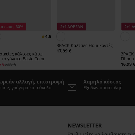
κπτωση -30%
2+1 ΔΩΡΕΑΝ
2+1 
4,5
3PACK Κάλτσες Floui κοντές
17,99 €
αικείες κάλτσες κάτω
3PACK 
από το γόνατο Basic Color
Filiona
6 €
6,09 €
16,99 
ωρεάν αλλαγή, επιστροφή
Χαμηλό κόστος
line, γρήγορα και εύκολα
Εξοδων αποστολησ
NEWSLETTER
Επιθυμείτε να λαμβάνετε εν