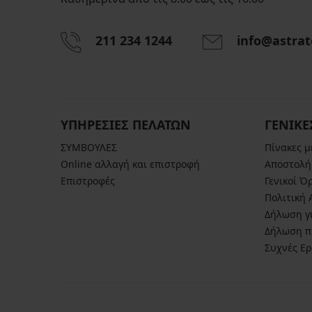
211 234 1244
info@astrat
Κάλτσες
συμπίεσης
ΥΠΗΡΕΣΙΕΣ ΠΕΛΑΤΩΝ
ΓΕΝΙΚΕ
Finish
ψηλές
ΣΥΜΒΟΥΛΕΣ
Πίνακες 
10,99
Online αλλαγή και επιστροφή
Αποστολή
€
Επιστροφές
Γενικοί Ό
προσφορά
Πολιτική
2+1
ΔΩΡΕΑΝ
Δήλωση γι
Δήλωση π
Συχνές Ε