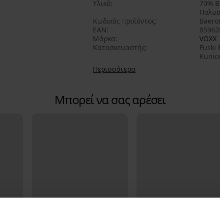
Υλικό
70% Β
Πολυα
Κωδικός προϊόντος
Baero
EAN
85962
Μάρκα
VOXX
Κατασκευαστής
Fuski 
Kunice
Περισσότερα
Μπορεί να σας αρέσει