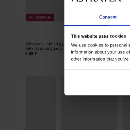
Consent
2+1 ΔΩΡΕΑΝ
2+1 ΔΩΡΕΑΝ
Μπαμπού αθλητικές κ
This website uses cookies
Bambo κοντές
Αθλητικές κάλτσες μπαμπού
We use cookies to personalis
8,09 €
Belkin αστραγάλου
information about your use of
8,09 €
other information that you’ve