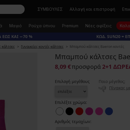
Αναζήτηση
ΣΥΜΒΟΥΛΕΣ
Αλλαγή και επιστροφή
Επι
κά
Μαγιό
Ρούχα ύπνου
Premium
Νέες αφίξεις
Καλο
 ΕΩΣ ΚΑΙ −70 %
ΚΩΔ. SUN20 = Ε
ς κάλτσες
Γυναικείες κοντές κάλτσες
Μπαμπού κάλτσες Baeron κοντές
Μπαμπού κάλτσες Bae
8,09 €
προσφορά
2+1 ΔΩΡ
Επιλογή μεγέθους
Ποιο μέγεθος;
Πίνακας μ
Επιλέξτε χρώμα:
Αριθμός τεμαχίων: