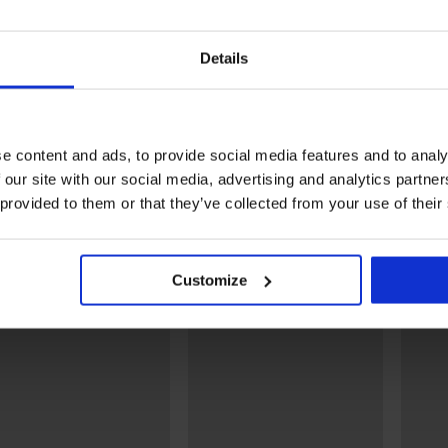
Details
2+1 ΔΩΡΕΑΝ
2+1 ΔΩΡΕΑΝ
5
5
άλτσες
Γυναικείες κάλτσες Basic
Κάλτσες σοσόνια Cotton
e content and ads, to provide social media features and to analy
Color κοντές
5,19 €
 our site with our social media, advertising and analytics partn
5,19 €
 provided to them or that they’ve collected from your use of their
Ανακαλύψτε παρόμοια κομμάτια
Customize