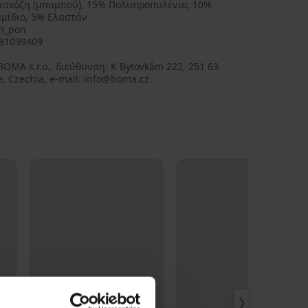
ισκόζη (μπαμπού), 15% Πολυπροπυλένιο, 10%
μίδιο, 5% Ελαστάν
n_pon
81039409
BOMA s.r.o., διεύθυνση: K Bytovkám 222, 251 63
, Czechia, e-mail: info@boma.cz