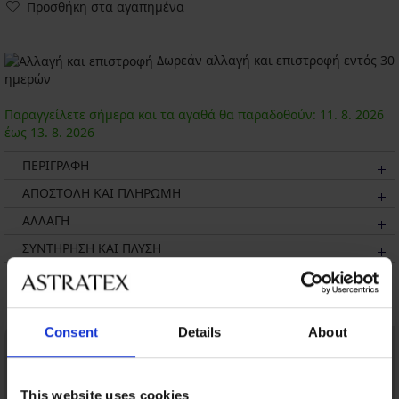
Προσθήκη στα αγαπημένα
Δωρεάν αλλαγή και επιστροφή εντός 30
ημερών
Παραγγείλετε σήμερα και τα αγαθά θα παραδοθούν:
11. 8.
2026
έως
13. 8.
2026
ΠΕΡΙΓΡΑΦΗ
ΑΠΟΣΤΟΛΗ ΚΑΙ ΠΛΗΡΩΜΗ
ΑΛΛΑΓΗ
ΣΥΝΤΗΡΗΣΗ ΚΑΙ ΠΛΥΣΗ
Μπορεί να σας αρέσει
Consent
Details
About
This website uses cookies